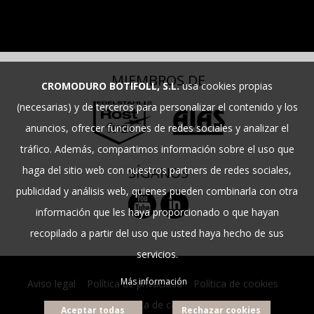
MIEMBROS DE
CROMODURO BOTIFOLL, S.L.
usa cookies propias
(necesarias) y de terceros para personalizar el contenido y los
anuncios, ofrecer funciones de redes sociales y analizar el
tráfico. Además, compartimos información sobre el uso que
haga del sitio web con nuestros partners de redes sociales,
SÍGANOS
publicidad y análisis web, quienes pueden combinarla con otra
información que les haya proporcionado o que hayan
recopilado a partir del uso que usted haya hecho de sus
servicios.
Más información
Aviso legal
|
Política de privacidad
|
Política de cookies
|
Política de calidad
Aceptar todas
Rechazar cookies