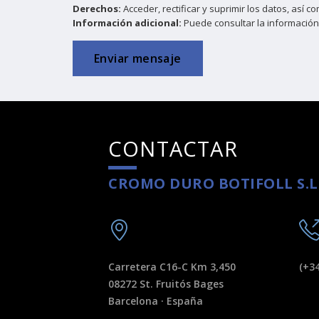
Derechos:
Acceder, rectificar y suprimir los datos, así 
Información adicional:
Puede consultar la información
Enviar mensaje
CONTACTAR
CROMO DURO BOTIFOLL S.L
Carretera C16-C Km 3,450
(+34
08272 St. Fruitós Bages
Barcelona · España