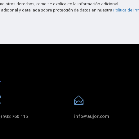
como otros derechos, como se explica en la información adicional.
 adicional y detallada sobre protección de datos en nuestra
Política de Pr
.
) 938 760 115
info@aujor.com