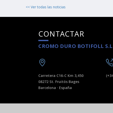
<< Ver todas las noticias
CONTACTAR
CROMO DURO BOTIFOLL S.L
Carretera C16-C Km 3,450
(+34
08272 St. Fruitós Bages
Barcelona · España