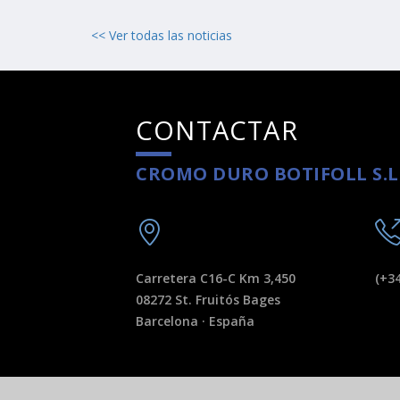
<< Ver todas las noticias
CONTACTAR
CROMO DURO BOTIFOLL S.L
Carretera C16-C Km 3,450
(+34
08272 St. Fruitós Bages
Barcelona · España