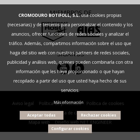
MIEMBROS DE
CROMODURO BOTIFOLL, S.L.
usa cookies propias
(necesarias) y de terceros para personalizar el contenido y los
anuncios, ofrecer funciones de redes sociales y analizar el
tráfico. Además, compartimos información sobre el uso que
haga del sitio web con nuestros partners de redes sociales,
SÍGANOS
publicidad y análisis web, quienes pueden combinarla con otra
información que les haya proporcionado o que hayan
recopilado a partir del uso que usted haya hecho de sus
servicios.
Más información
Aviso legal
|
Política de privacidad
|
Política de cookies
|
Política de calidad
Aceptar todas
Rechazar cookies
Mapa web
|
Diseño web NET ENGINEER
Configurar cookies