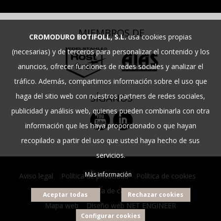
MIEMBROS DE
CROMODURO BOTIFOLL, S.L.
usa cookies propias
(necesarias) y de terceros para personalizar el contenido y los
anuncios, ofrecer funciones de redes sociales y analizar el
tráfico. Además, compartimos información sobre el uso que
haga del sitio web con nuestros partners de redes sociales,
SÍGANOS
publicidad y análisis web, quienes pueden combinarla con otra
información que les haya proporcionado o que hayan
recopilado a partir del uso que usted haya hecho de sus
servicios.
Más información
Aviso legal
|
Política de privacidad
|
Política de cookies
|
Política de calidad
Aceptar todas
Rechazar cookies
Mapa web
|
Diseño web NET ENGINEER
Configurar cookies